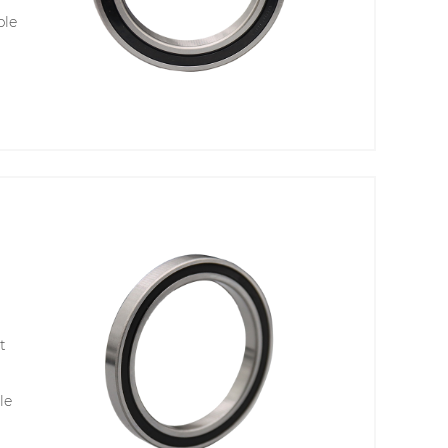
ble
 et
e
Il
s
t
le