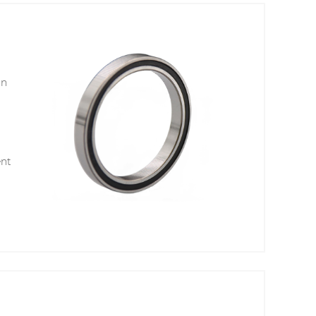
un
ent
e
res
ent
t