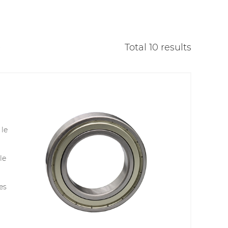
e
Total 10 results
 le
le
es