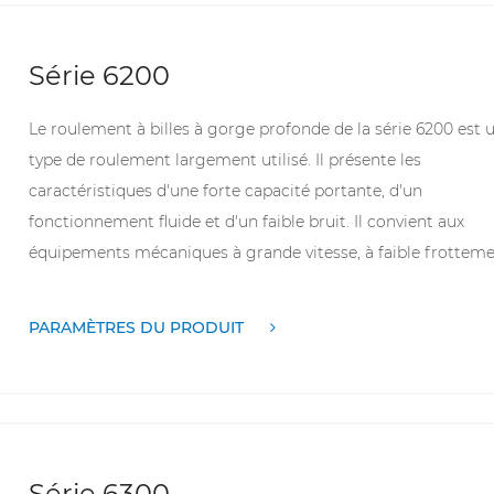
dimensions telles que le diamètre intérieur, le diamètre
extérieur et l'épaisseur varient selon le modèle.
Série 6200
Le roulement à billes à gorge profonde de la série 6200 est 
type de roulement largement utilisé. Il présente les
caractéristiques d'une forte capacité portante, d'un
fonctionnement fluide et d'un faible bruit. Il convient aux
équipements mécaniques à grande vitesse, à faible frottem
et à certaines charges axiales. Cette série de roulements jou
un rôle important dans l'automatisation industrielle, la
PARAMÈTRES DU PRODUIT
transmission de moteurs, la fabrication automobile et d'aut
domaines. Ils peuvent garantir efficacement le fonctionnem
normal et les exigences de précision des équipements. Ils on
une bonne étanchéité et une bonne résistance à l'usure et
constituent un choix rentable dans de nombreux domaines
Série 6300