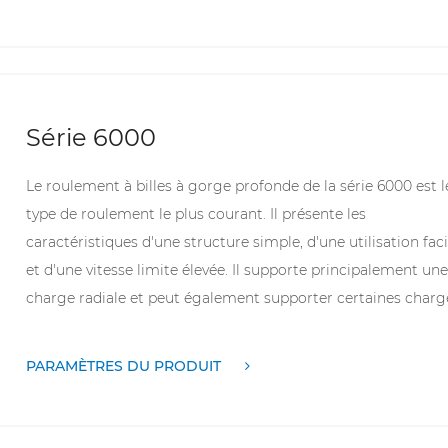
principalement utilisée dans des situations nécessitant un
faible bruit et de faibles vibrations. Cette série comprend un
variété de modèles, tels que 6000, 6007, 6011, etc. Les
dimensions telles que le diamètre intérieur, le diamètre
extérieur et l'épaisseur varient selon le modèle.
Série 6000
Le roulement à billes à gorge profonde de la série 6000 est l
type de roulement le plus courant. Il présente les
caractéristiques d'une structure simple, d'une utilisation faci
et d'une vitesse limite élevée. Il supporte principalement une
charge radiale et peut également supporter certaines charg
axiales. Cette série de roulements a un faible coefficient de
frottement, convient à une rotation à grande vitesse et est
PARAMÈTRES DU PRODUIT
principalement utilisée dans des situations nécessitant un
faible bruit et de faibles vibrations. Cette série comprend un
variété de modèles, tels que 6000, 6007, 6011, etc. Les