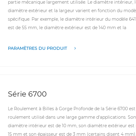
partie mécanique largement utilisée. Le diamètre intérieur, 
diamètre extérieur et la largeur varient en fonction du modè
spécifique. Par exemple, le diamètre intérieur du modèle 641
est de 55 mm, le diamètre extérieur est de 140 mm et la
largeur est de 33 mm. Ce type de roulement présente les
avantages d'une structure simple, d'une utilisation facile et
PARAMÈTRES DU PRODUIT
d'une maintenance facile. Il convient aux applications de
chargement à grande vitesse et radiales, telles que les
moteurs, les automobiles, l'équipement mécanique et autre
champs.
Série 6700
Le Roulement à Billes à Gorge Profonde de la Série 6700 est
roulement utilisé dans une large gamme d'applications. Son
diamètre intérieur est de 10 mm, son diamètre extérieur est
15 mm et son épaisseur est de 3 mm (certains disent 4 mm)