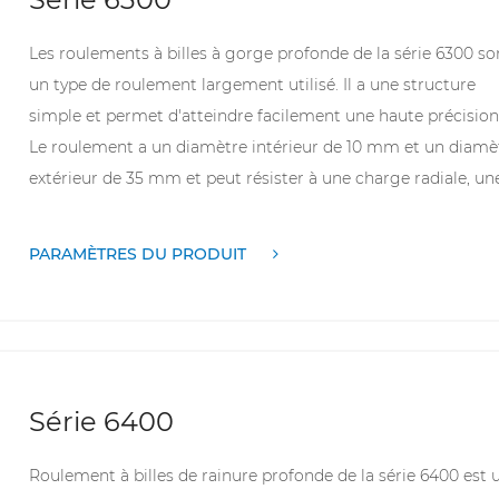
industriels.
Les roulements à billes à gorge profonde de la série 6300 so
un type de roulement largement utilisé. Il a une structure
simple et permet d'atteindre facilement une haute précision
Le roulement a un diamètre intérieur de 10 mm et un diamè
extérieur de 35 mm et peut résister à une charge radiale, un
charge axiale ou une charge combinée. En raison de sa vites
de rotation élevée et de sa durabilité, il est souvent utilisé d
PARAMÈTRES DU PRODUIT
des applications telles que les équipements de traitement d
cuir, les machines à dénuder les fils et les refroidisseurs.
Série 6400
Roulement à billes de rainure profonde de la série 6400
est 