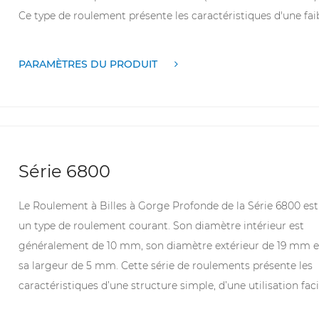
Ce type de roulement présente les caractéristiques d'une fai
résistance au frottement et d'une vitesse de rotation élevée,
peut résister à une charge radiale ou à une charge combiné
PARAMÈTRES DU PRODUIT
agissant simultanément dans les directions radiale et axiale. 
a une structure simple et est facile à utiliser. Il est
principalement utilisé dans les équipements mécaniques tel
que les moteurs de petite puissance, les boîtes de vitesses
d'automobiles et de tracteurs et les boîtes de vitesses de
Série 6800
machines-outils.
Le Roulement à Billes à Gorge Profonde de la Série 6800 est
un type de roulement courant. Son diamètre intérieur est
généralement de 10 mm, son diamètre extérieur de 19 mm e
sa largeur de 5 mm. Cette série de roulements présente les
caractéristiques d’une structure simple, d’une utilisation faci
et d’une grande fiabilité. Il est largement utilisé dans divers