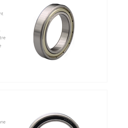
nt
.
tre
e
se
ans
u
une