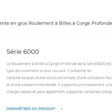
ente en gros Roulement à Billes à Gorge Profond
Série 6000
Le Roulement à Billes à Gorge Profonde de la Série 6000 est
type de roulement le plus courant. Il présente les
caractéristiques d'une structure simple, d'une utilisation faci
et d'une vitesse limite élevée. Il supporte principalement une
charge radiale et peut également supporter certaines charg
axiales. Cette série de roulements a un faible coefficient de
frottement, convient à une rotation à grande vitesse et est
PARAMÈTRES DU PRODUIT