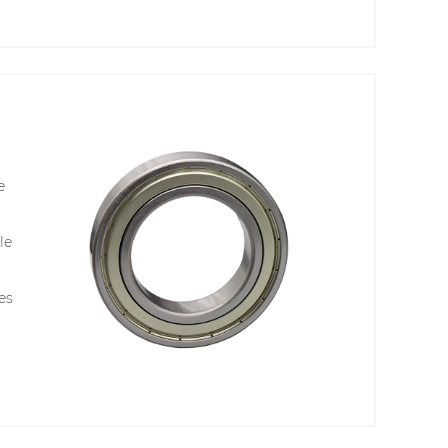
e
e
le
es
e