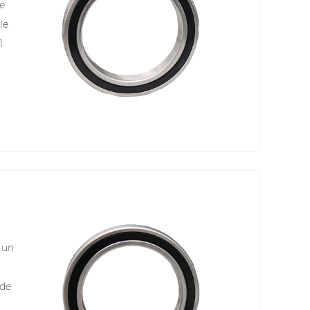
le
le
1
s
 un
 de
.