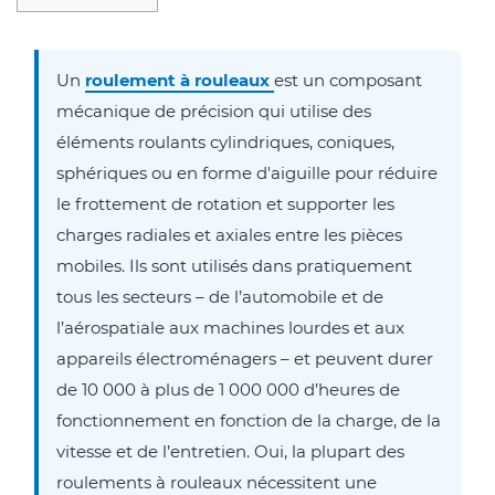
1
Que
sont
Un
roulement à rouleaux
est un composant
les
mécanique de précision qui utilise des
roulements
éléments roulants cylindriques, coniques,
à
sphériques ou en forme d'aiguille pour réduire
rouleaux
le frottement de rotation et supporter les
2
charges radiales et axiales entre les pièces
Où
mobiles. Ils sont utilisés dans pratiquement
sont
tous les secteurs – de l’automobile et de
utilisés
l’aérospatiale aux machines lourdes et aux
les
appareils électroménagers – et peuvent durer
roulements
de 10 000 à plus de 1 000 000 d’heures de
à
fonctionnement en fonction de la charge, de la
rouleaux
vitesse et de l’entretien. Oui, la plupart des
2.1
roulements à rouleaux nécessitent une
Unutomotive