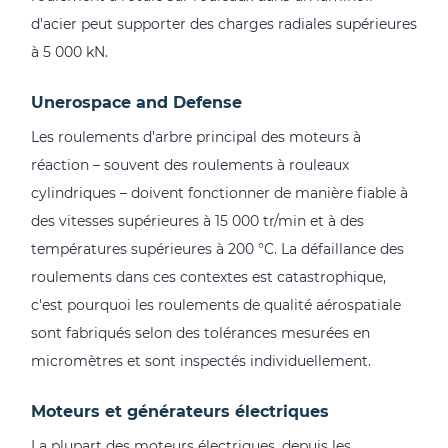
défaillance
d'acier peut supporter des charges radiales supérieures
de
à 5 000 kN.
lubrification
5
Unerospace and Defense
Sélection
Les roulements d'arbre principal des moteurs à
du
réaction – souvent des roulements à rouleaux
roulement
cylindriques – doivent fonctionner de manière fiable à
à
des vitesses supérieures à 15 000 tr/min et à des
rouleaux
températures supérieures à 200 °C. La défaillance des
adapté
roulements dans ces contextes est catastrophique,
à
c'est pourquoi les roulements de qualité aérospatiale
votre
sont fabriqués selon des tolérances mesurées en
application
micromètres et sont inspectés individuellement.
Moteurs et générateurs électriques
La plupart des moteurs électriques, depuis les