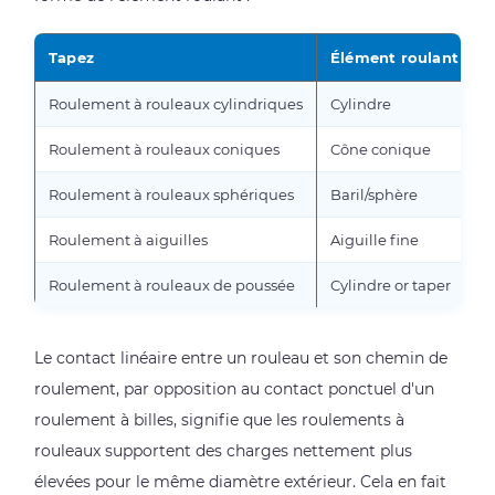
2.5
Construction
Tapez
Élément roulant
D
et
agriculture
Roulement à rouleaux cylindriques
Cylindre
R
2.6
Roulement à rouleaux coniques
Cône conique
R
Équipement
grand
Roulement à rouleaux sphériques
Baril/sphère
R
public
Roulement à aiguilles
Aiguille fine
R
et
médical
Roulement à rouleaux de poussée
Cylindre or taper
U
3
Combien
Le contact linéaire entre un rouleau et son chemin de
de
roulement, par opposition au contact ponctuel d'un
temps
roulement à billes, signifie que les roulements à
durent
rouleaux supportent des charges nettement plus
les
élevées pour le même diamètre extérieur. Cela en fait
roulements