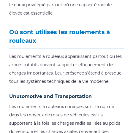
le choix privilégié partout où une capacité radiale
à
rouleaux
élevée est essentielle.
4
Les
Où sont utilisés les roulements à
roulements
rouleaux
à
rouleaux
Les roulements à rouleaux apparaissent partout où les
ont-
arbres rotatifs doivent supporter efficacement des
ils
charges importantes. Leur présence s’étend à presque
besoin
tous les systèmes techniques de la vie moderne.
de
graisse
Unutomotive and Transportation
4.1
Les roulements à rouleaux coniques sont la norme
Graisse
dans les moyeux de roues de véhicules car ils
ou
supportent à la fois les charges radiales liées au poids
huile :
du véhicule et les charges axiales provenant des