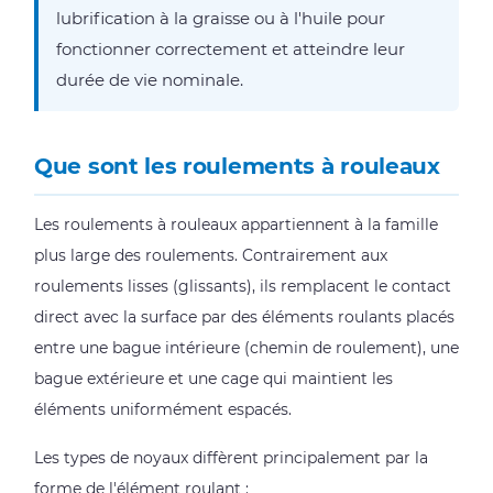
lubrification à la graisse ou à l'huile pour
and
fonctionner correctement et atteindre leur
Transportation
durée de vie nominale.
2.2
Machines
industrielles
Que sont les roulements à rouleaux
et
fabrication
Les roulements à rouleaux appartiennent à la famille
2.3
plus large des roulements. Contrairement aux
Unerospace
roulements lisses (glissants), ils remplacent le contact
and
direct avec la surface par des éléments roulants placés
Defense
entre une bague intérieure (chemin de roulement), une
2.4
bague extérieure et une cage qui maintient les
Moteurs
éléments uniformément espacés.
et
générateurs
Les types de noyaux diffèrent principalement par la
électriques
forme de l'élément roulant :