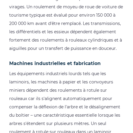
laquelle
virages. Un roulement de moyeu de roue de voiture de
utiliser
tourisme typique est évalué pour environ 150 000 à
4.2
200 000 km avant d'être remplacé. Les transmissions,
Quelle
les différentiels et les essieux dépendent également
quantité
fortement des roulements à rouleaux cylindriques et à
de
aiguilles pour un transfert de puissance en douceur.
graisse
est
Machines industrielles et fabrication
correcte
4.3
Les équipements industriels lourds tels que les
Roulements
laminoirs, les machines à papier et les convoyeurs
scellés
miniers dépendent des roulements à rotule sur
ou
rouleaux car ils s'alignent automatiquement pour
ouverts
compenser la déflexion de l'arbre et le désalignement
4.4
du boîtier – une caractéristique essentielle lorsque les
Signes
arbres s'étendent sur plusieurs mètres. Un seul
de
roulement à rotule sur rouleaux dans un laminoir